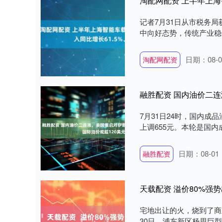
淘配网配资 上半年上海
记者7月31日从市税务
中向好态势，传统产业稳
日期：08-0
淘配网配资
7月31日24时，国内成
上调655元。本轮是国内
日期：08-01
融胜配资
天载配资 溢价80%强
宅地出让的火，烧到了商
30日，浦东新区杨思巨型