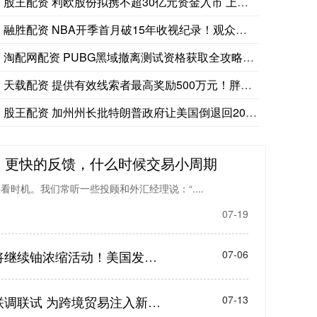
股王配资 利欧股份拟携不超30亿元资金入市 上市公司投资需坚
融胜配资 NBA开季首月破15年收视纪录！观众总数超6000
淘配网配资 PUBG黑域撤离测试资格获取全攻略及加速器优化指
天载配资 提供有效线索者最高奖励500万元！胖东来出手打假
股王配资 加州州长批特朗普政府让美国倒退回20世纪60年代前
，更快的反馈，什么时候交易小周期
时机。我们常听一些投顾和外汇经理说：“....
07-19
天载配资 伊朗副外长最新发声：将继续铀浓缩活动！美国发布与伊朗石油贸易相关制裁措施，布油盘中一度跌超1%
07-06
融胜配资 中越边境智慧口岸进入联调联试 为跨境贸易注入新动能
07-13