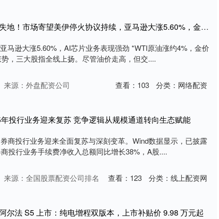
股王配资 道指收复年内失地！市场寄望美伊停火协议持续，亚马逊大涨5.60%，金龙指数跌1.32%
亚马逊大涨5.60%，AI芯片业务表现强劲 *WTI原油涨约4%，金价
势，三大股指全线上扬。尽管油价走高，但交....
来源：外盘配资公司
查看：
103
分类：
网络配资
25年投行业务迎来复苏 竞争逻辑从规模通道转向生态赋能
，券商投行业务迎来全面复苏与深刻变革。Wind数据显示，已披露
券商投行业务手续费净收入总额同比增长38%，A股....
来源：全国股票配资公司排名
查看：
123
分类：
线上配资网
尔法 S5 上市：纯电增程双版本，上市补贴价 9.98 万元起