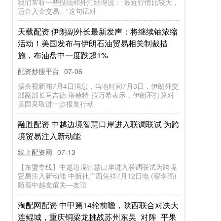
我们常听一些投顾和外汇经理说：“最近行情比较大，
适合入金交易。”这句话对
天载配资 伊朗副外长最新发声：将继续铀浓缩
活动！美国发布与伊朗石油贸易相关制裁措
施，布油盘中一度跌超1%
配资炒股平台
07-06
据央视新闻7月4日消息，当地时间7月3日，伊朗外交
部副部长马吉德·塔赫特-拉万希表示，伊朗不打算对
美国采取进一步报复行动
融胜配资 中越边境智慧口岸进入联调联试 为跨
境贸易注入新动能
线上配资网
07-13
【东盟专线】中越边境智慧口岸进入联调联试为跨境
贸易注入新动能 中新社广西凭祥7月12日电 (翟李强)
随着中越友谊关—友谊
淘配网配资 中甲第14轮前瞻，陕西联合对决大
连鲲城，重庆铜梁龙挑战苏州东吴_对阵_平果