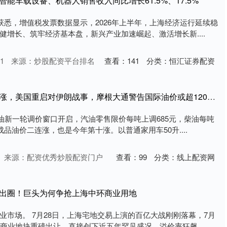
智能车载设备、机器人销售收入同比增长61.5%、17.5%
局获悉，增值税发票数据显示，2026年上半年，上海经济运行延续稳
健增长、筑牢经济基本盘，新兴产业加速崛起、激活增长新....
1
来源：炒股配资平台排名
查看：
141
分类：
恒汇证券配资
融胜配资 国内油价二连涨，美国重启对伊朗战事，摩根大通警告国际油价或超120美元
品油新一轮调价窗口开启，汽油零售限价每吨上调685元，柴油每吨
成品油价二连涨，也是今年第十涨。以普通家用车50升....
来源：配资优秀炒股配资门户
查看：
99
分类：
线上配资网
势出圈！巨头为何争抢上海中环商业用地
业市场。 7月28日，上海宅地交易上演的百亿大战刚刚落幕，7月
商业地块重磅出让，直接创下近五年罕见盛况，溢价率狂飙....