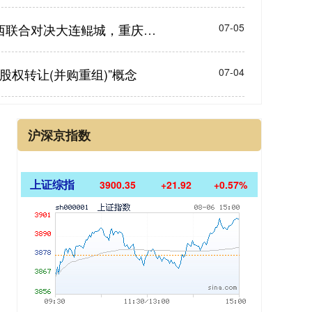
淘配网配资 中甲第14轮前瞻，陕西联合对决大连鲲城，重庆铜梁龙挑战苏州东吴_对阵_平果_支云
07-05
股权转让(并购重组)”概念
07-04
沪深京指数
上证综指
3900.35
+21.92
+0.57%